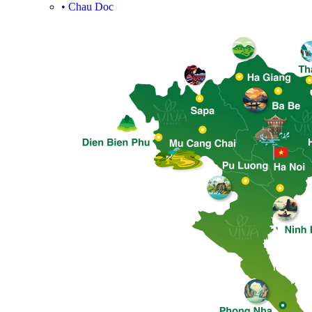
•
Chau Doc