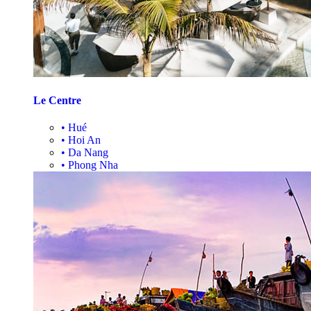
Le Centre
•
Hué
•
Hoi An
•
Da Nang
•
Phong Nha