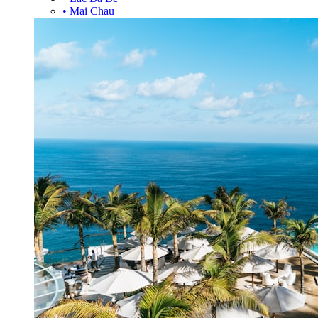
•
Mai Chau