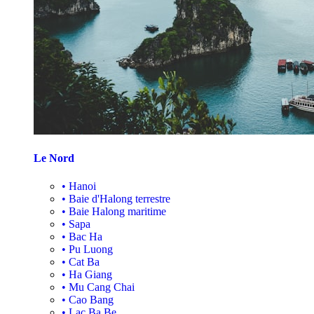
Le Nord
•
Hanoi
•
Baie d'Halong terrestre
•
Baie Halong maritime
•
Sapa
•
Bac Ha
•
Pu Luong
•
Cat Ba
•
Ha Giang
•
Mu Cang Chai
•
Cao Bang
•
Lac Ba Be