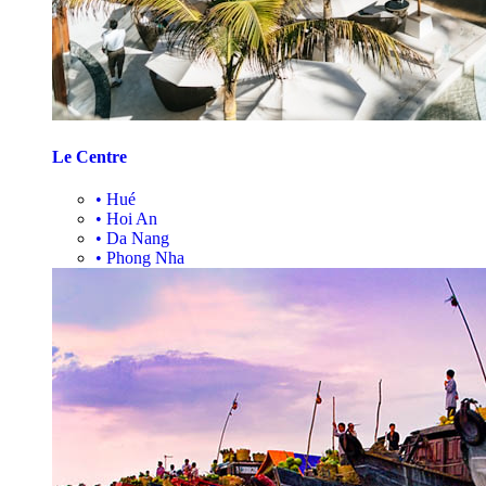
Le Centre
•
Hué
•
Hoi An
•
Da Nang
•
Phong Nha