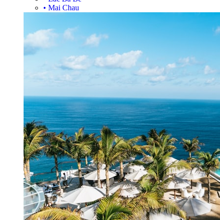
•
Mai Chau