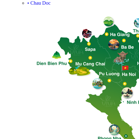
•
Chau Doc