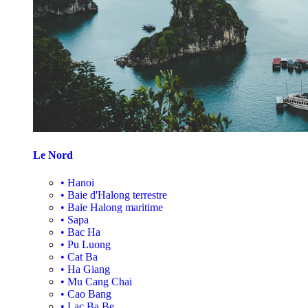
Le Nord
•
Hanoi
•
Baie d'Halong terrestre
•
Baie Halong maritime
•
Sapa
•
Bac Ha
•
Pu Luong
•
Cat Ba
•
Ha Giang
•
Mu Cang Chai
•
Cao Bang
•
Lac Ba Be