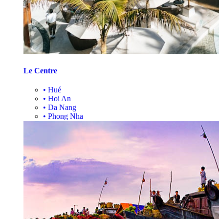
Le Centre
•
Hué
•
Hoi An
•
Da Nang
•
Phong Nha