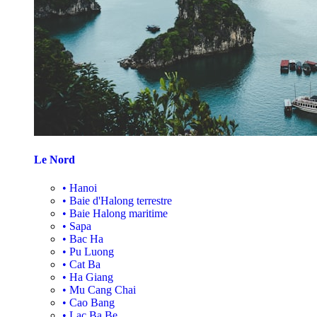
Le Nord
•
Hanoi
•
Baie d'Halong terrestre
•
Baie Halong maritime
•
Sapa
•
Bac Ha
•
Pu Luong
•
Cat Ba
•
Ha Giang
•
Mu Cang Chai
•
Cao Bang
•
Lac Ba Be