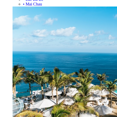
•
Mai Chau