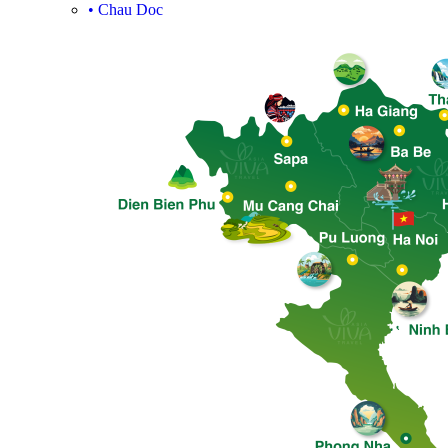
•
Chau Doc