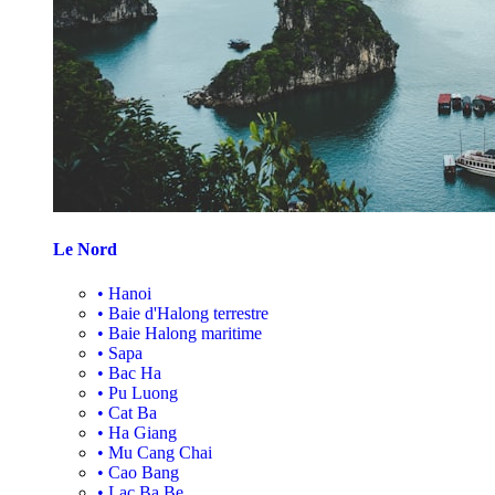
Le Nord
•
Hanoi
•
Baie d'Halong terrestre
•
Baie Halong maritime
•
Sapa
•
Bac Ha
•
Pu Luong
•
Cat Ba
•
Ha Giang
•
Mu Cang Chai
•
Cao Bang
•
Lac Ba Be