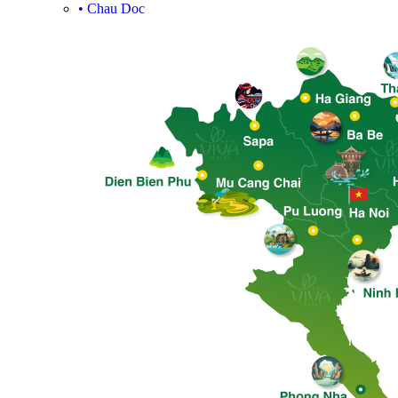
•
Chau Doc