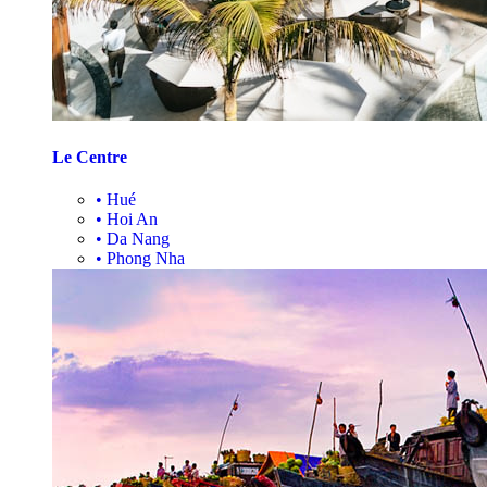
Le Centre
•
Hué
•
Hoi An
•
Da Nang
•
Phong Nha