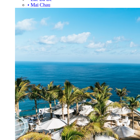
•
Mai Chau