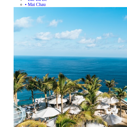
•
Mai Chau