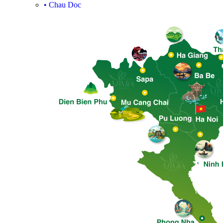
•
Chau Doc