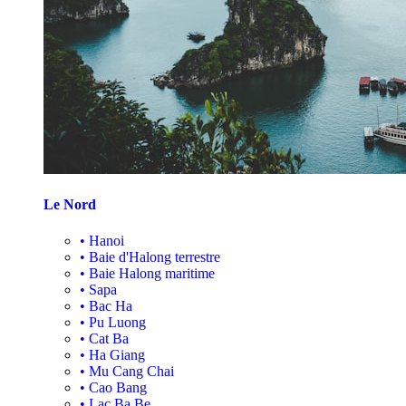
Le Nord
•
Hanoi
•
Baie d'Halong terrestre
•
Baie Halong maritime
•
Sapa
•
Bac Ha
•
Pu Luong
•
Cat Ba
•
Ha Giang
•
Mu Cang Chai
•
Cao Bang
•
Lac Ba Be