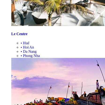
Le Centre
•
Hué
•
Hoi An
•
Da Nang
•
Phong Nha