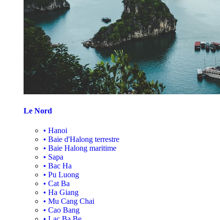
Le Nord
•
Hanoi
•
Baie d'Halong terrestre
•
Baie Halong maritime
•
Sapa
•
Bac Ha
•
Pu Luong
•
Cat Ba
•
Ha Giang
•
Mu Cang Chai
•
Cao Bang
•
Lac Ba Be