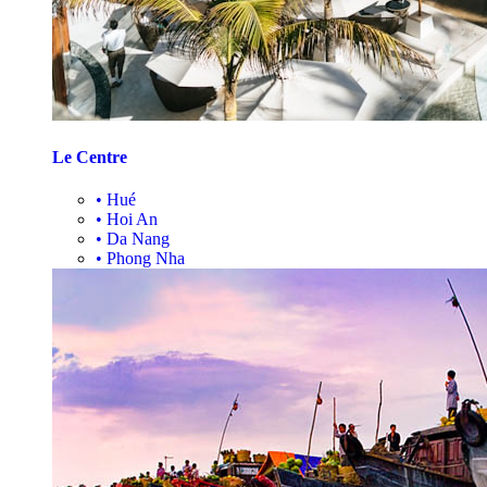
Le Centre
•
Hué
•
Hoi An
•
Da Nang
•
Phong Nha