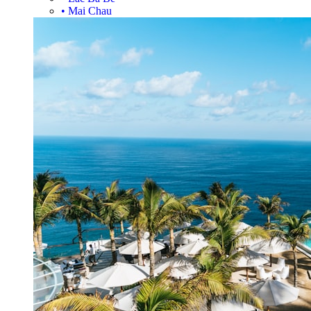
•
Mai Chau