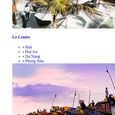
Le Centre
•
Hué
•
Hoi An
•
Da Nang
•
Phong Nha