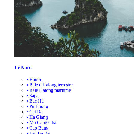
Le Nord
•
Hanoi
•
Baie d'Halong terrestre
•
Baie Halong maritime
•
Sapa
•
Bac Ha
•
Pu Luong
•
Cat Ba
•
Ha Giang
•
Mu Cang Chai
•
Cao Bang
•
Lac Ba Be