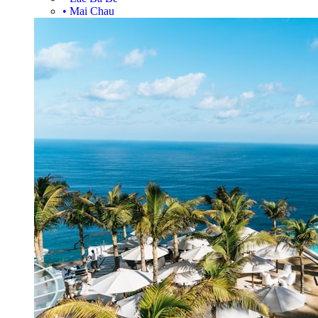
•
Mai Chau