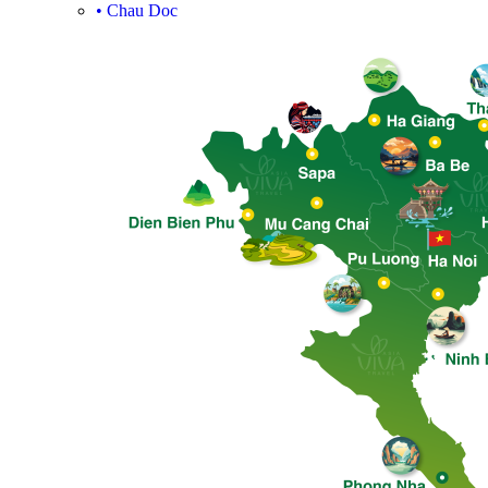
•
Chau Doc