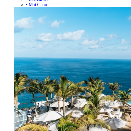
•
Mai Chau