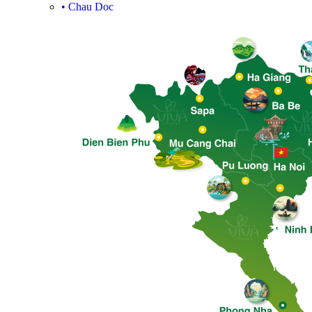
•
Chau Doc