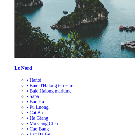
Le Nord
•
Hanoi
•
Baie d'Halong terrestre
•
Baie Halong maritime
•
Sapa
•
Bac Ha
•
Pu Luong
•
Cat Ba
•
Ha Giang
•
Mu Cang Chai
•
Cao Bang
•
Lac Ba Be