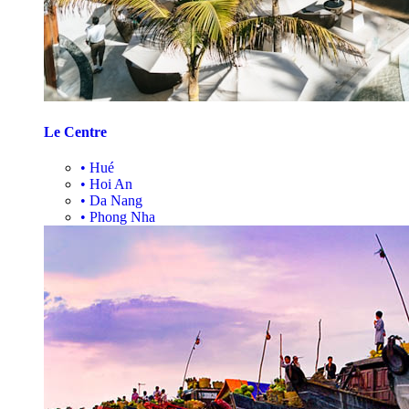
Le Centre
•
Hué
•
Hoi An
•
Da Nang
•
Phong Nha