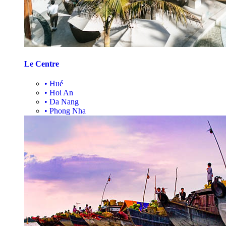
Le Centre
•
Hué
•
Hoi An
•
Da Nang
•
Phong Nha