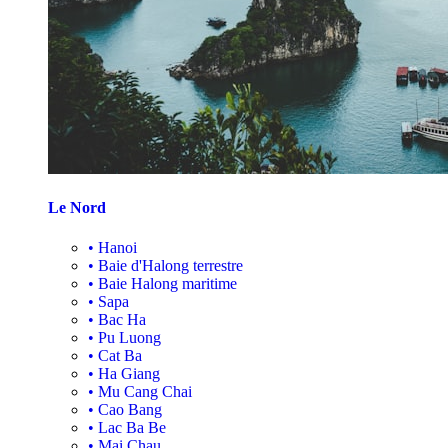
Le Nord
•
Hanoi
•
Baie d'Halong terrestre
•
Baie Halong maritime
•
Sapa
•
Bac Ha
•
Pu Luong
•
Cat Ba
•
Ha Giang
•
Mu Cang Chai
•
Cao Bang
•
Lac Ba Be
•
Mai Chau