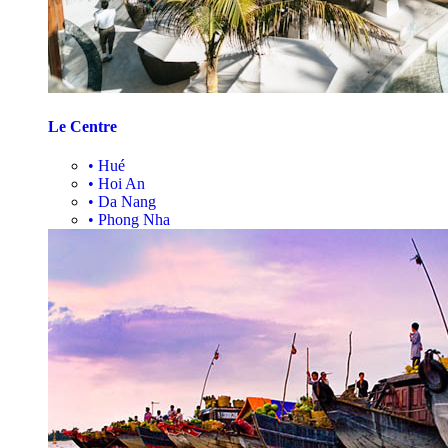
Le Centre
•
Hué
•
Hoi An
•
Da Nang
•
Phong Nha