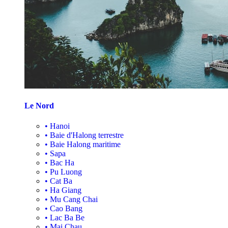
Le Nord
•
Hanoi
•
Baie d'Halong terrestre
•
Baie Halong maritime
•
Sapa
•
Bac Ha
•
Pu Luong
•
Cat Ba
•
Ha Giang
•
Mu Cang Chai
•
Cao Bang
•
Lac Ba Be
•
Mai Chau