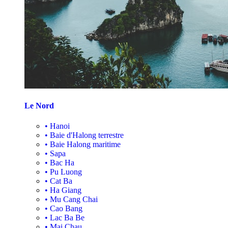
Le Nord
•
Hanoi
•
Baie d'Halong terrestre
•
Baie Halong maritime
•
Sapa
•
Bac Ha
•
Pu Luong
•
Cat Ba
•
Ha Giang
•
Mu Cang Chai
•
Cao Bang
•
Lac Ba Be
•
Mai Chau