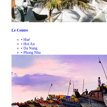
Le Centre
•
Hué
•
Hoi An
•
Da Nang
•
Phong Nha