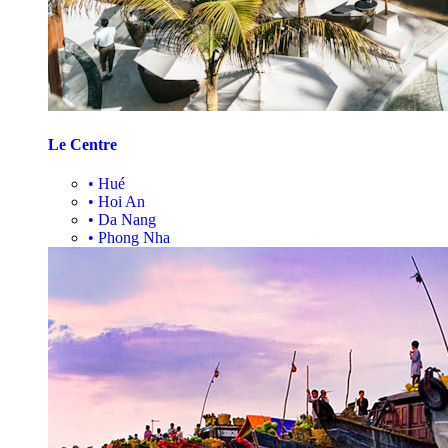
Le Centre
•
Hué
•
Hoi An
•
Da Nang
•
Phong Nha