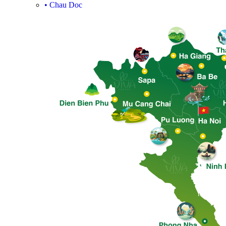
•
Chau Doc