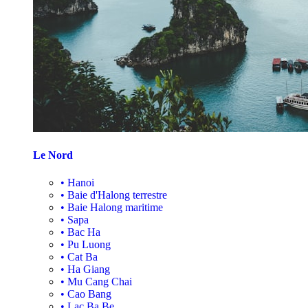
Le Nord
•
Hanoi
•
Baie d'Halong terrestre
•
Baie Halong maritime
•
Sapa
•
Bac Ha
•
Pu Luong
•
Cat Ba
•
Ha Giang
•
Mu Cang Chai
•
Cao Bang
•
Lac Ba Be