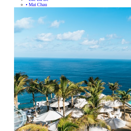
•
Mai Chau