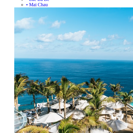
•
Mai Chau