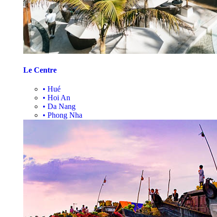
Le Centre
•
Hué
•
Hoi An
•
Da Nang
•
Phong Nha