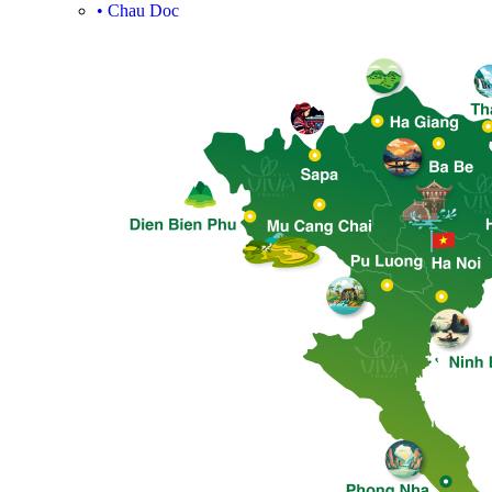
•
Chau Doc