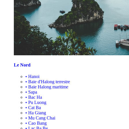
Le Nord
•
Hanoi
•
Baie d'Halong terrestre
•
Baie Halong maritime
•
Sapa
•
Bac Ha
•
Pu Luong
•
Cat Ba
•
Ha Giang
•
Mu Cang Chai
•
Cao Bang
•
Lac Ba Be