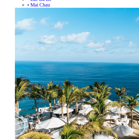
•
Mai Chau