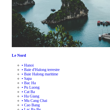
Le Nord
•
Hanoi
•
Baie d'Halong terrestre
•
Baie Halong maritime
•
Sapa
•
Bac Ha
•
Pu Luong
•
Cat Ba
•
Ha Giang
•
Mu Cang Chai
•
Cao Bang
•
Lac Ba Be