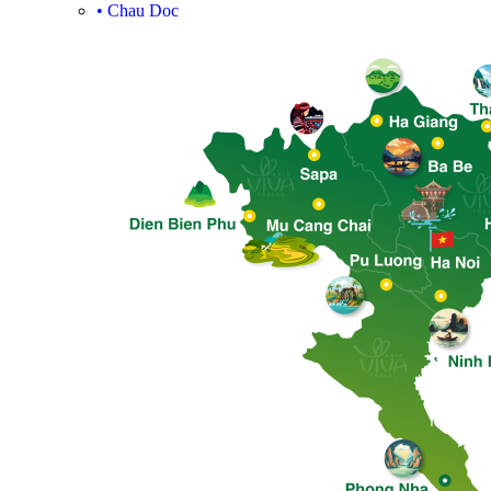
•
Chau Doc