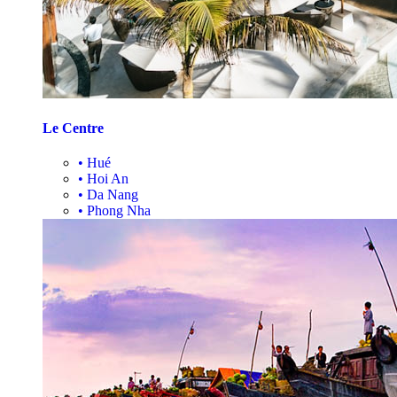
Le Centre
•
Hué
•
Hoi An
•
Da Nang
•
Phong Nha