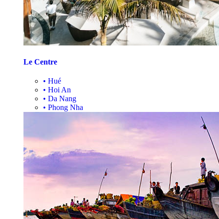
Le Centre
•
Hué
•
Hoi An
•
Da Nang
•
Phong Nha