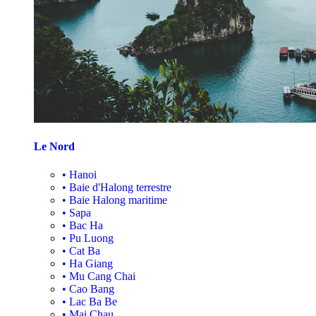
Le Nord
•
Hanoi
•
Baie d'Halong terrestre
•
Baie Halong maritime
•
Sapa
•
Bac Ha
•
Pu Luong
•
Cat Ba
•
Ha Giang
•
Mu Cang Chai
•
Cao Bang
•
Lac Ba Be
•
Mai Chau