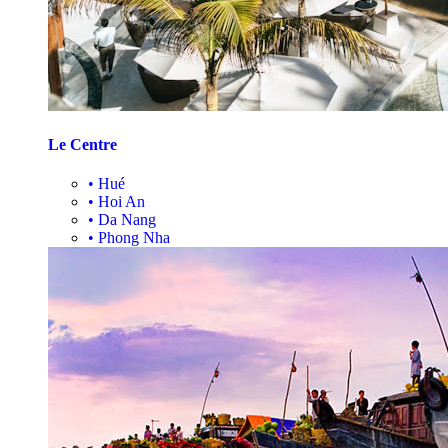
Le Centre
•
Hué
•
Hoi An
•
Da Nang
•
Phong Nha