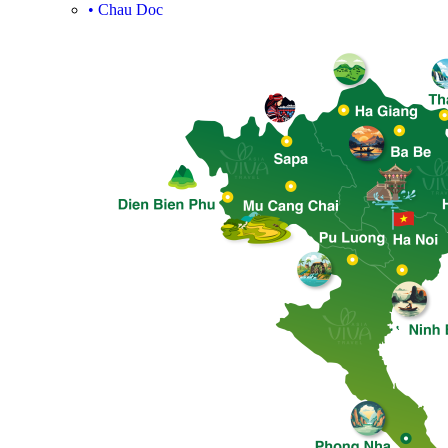
•
Chau Doc