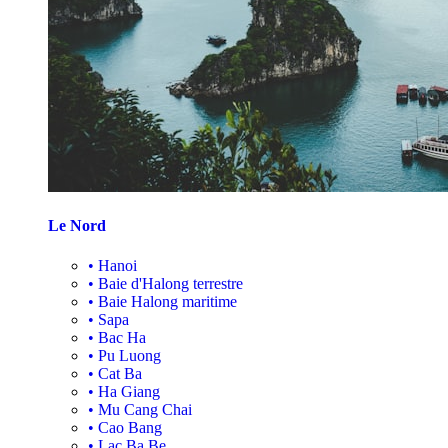
Le Nord
•
Hanoi
•
Baie d'Halong terrestre
•
Baie Halong maritime
•
Sapa
•
Bac Ha
•
Pu Luong
•
Cat Ba
•
Ha Giang
•
Mu Cang Chai
•
Cao Bang
•
Lac Ba Be