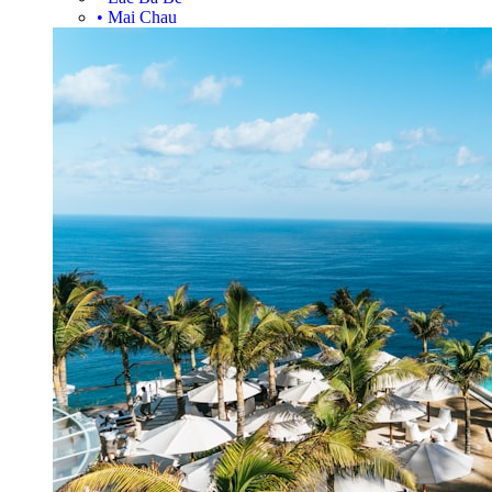
•
Mai Chau