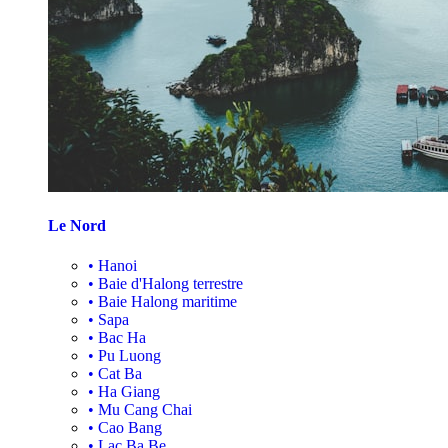
Le Nord
•
Hanoi
•
Baie d'Halong terrestre
•
Baie Halong maritime
•
Sapa
•
Bac Ha
•
Pu Luong
•
Cat Ba
•
Ha Giang
•
Mu Cang Chai
•
Cao Bang
•
Lac Ba Be