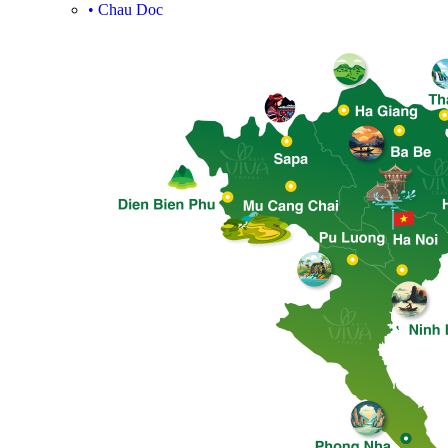
•
Chau Doc