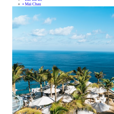
•
Mai Chau