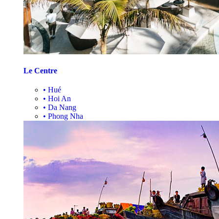
Le Centre
•
Hué
•
Hoi An
•
Da Nang
•
Phong Nha