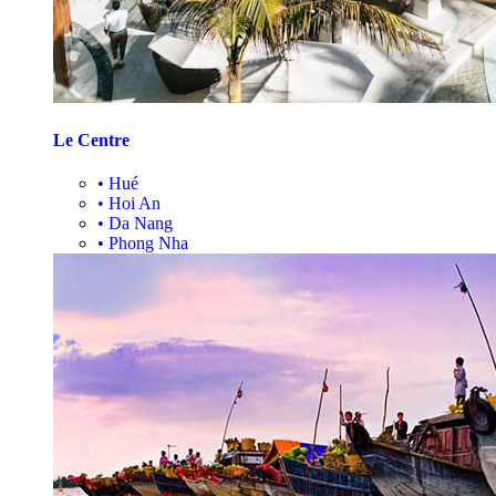
Le Centre
•
Hué
•
Hoi An
•
Da Nang
•
Phong Nha