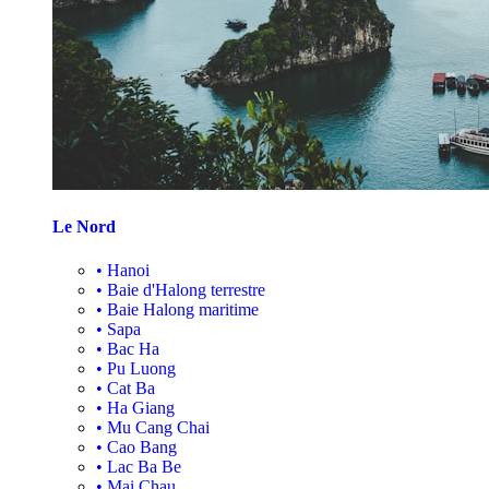
Le Nord
•
Hanoi
•
Baie d'Halong terrestre
•
Baie Halong maritime
•
Sapa
•
Bac Ha
•
Pu Luong
•
Cat Ba
•
Ha Giang
•
Mu Cang Chai
•
Cao Bang
•
Lac Ba Be
•
Mai Chau