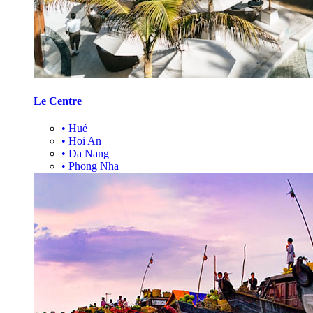
Le Centre
•
Hué
•
Hoi An
•
Da Nang
•
Phong Nha