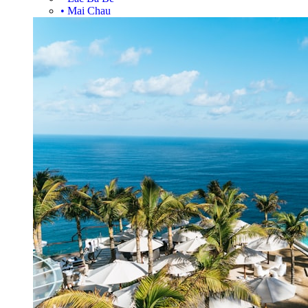
•
Mai Chau