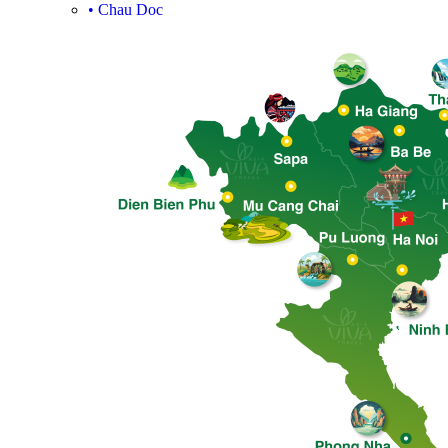
•
Chau Doc