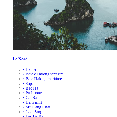
Le Nord
•
Hanoi
•
Baie d'Halong terrestre
•
Baie Halong maritime
•
Sapa
•
Bac Ha
•
Pu Luong
•
Cat Ba
•
Ha Giang
•
Mu Cang Chai
•
Cao Bang
•
Lac Ba Be