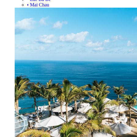
•
Mai Chau