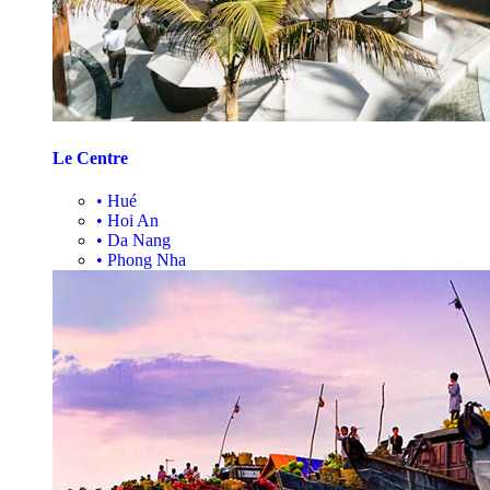
Le Centre
•
Hué
•
Hoi An
•
Da Nang
•
Phong Nha