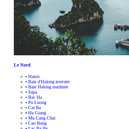
Le Nord
•
Hanoi
•
Baie d'Halong terrestre
•
Baie Halong maritime
•
Sapa
•
Bac Ha
•
Pu Luong
•
Cat Ba
•
Ha Giang
•
Mu Cang Chai
•
Cao Bang
•
Lac Ba Be