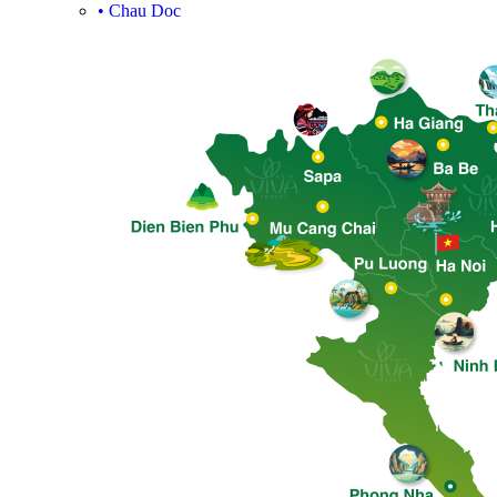
•
Chau Doc