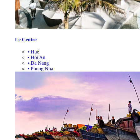
Le Centre
•
Hué
•
Hoi An
•
Da Nang
•
Phong Nha