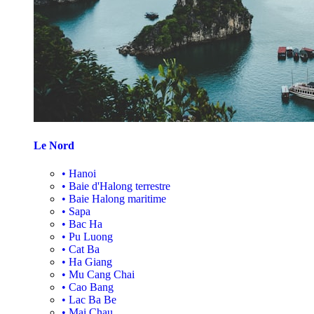
Le Nord
•
Hanoi
•
Baie d'Halong terrestre
•
Baie Halong maritime
•
Sapa
•
Bac Ha
•
Pu Luong
•
Cat Ba
•
Ha Giang
•
Mu Cang Chai
•
Cao Bang
•
Lac Ba Be
•
Mai Chau