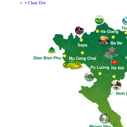
•
Chau Doc