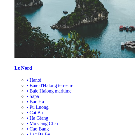
Le Nord
•
Hanoi
•
Baie d'Halong terrestre
•
Baie Halong maritime
•
Sapa
•
Bac Ha
•
Pu Luong
•
Cat Ba
•
Ha Giang
•
Mu Cang Chai
•
Cao Bang
•
Lac Ba Be