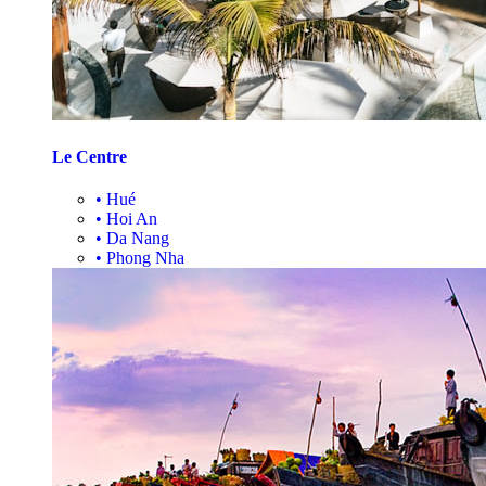
Le Centre
•
Hué
•
Hoi An
•
Da Nang
•
Phong Nha