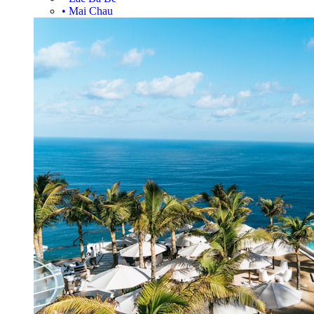
•
Mai Chau