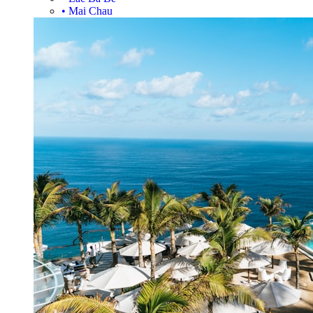
•
Mai Chau