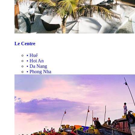
Le Centre
•
Hué
•
Hoi An
•
Da Nang
•
Phong Nha