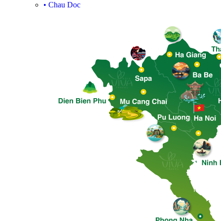
•
Chau Doc