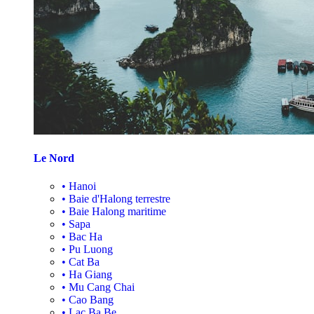
Le Nord
•
Hanoi
•
Baie d'Halong terrestre
•
Baie Halong maritime
•
Sapa
•
Bac Ha
•
Pu Luong
•
Cat Ba
•
Ha Giang
•
Mu Cang Chai
•
Cao Bang
•
Lac Ba Be