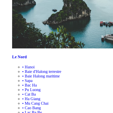
Le Nord
•
Hanoi
•
Baie d'Halong terrestre
•
Baie Halong maritime
•
Sapa
•
Bac Ha
•
Pu Luong
•
Cat Ba
•
Ha Giang
•
Mu Cang Chai
•
Cao Bang
•
Lac Ba Be