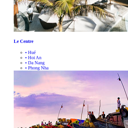
Le Centre
•
Hué
•
Hoi An
•
Da Nang
•
Phong Nha