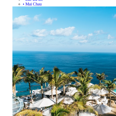
•
Mai Chau