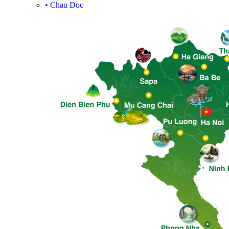
•
Chau Doc