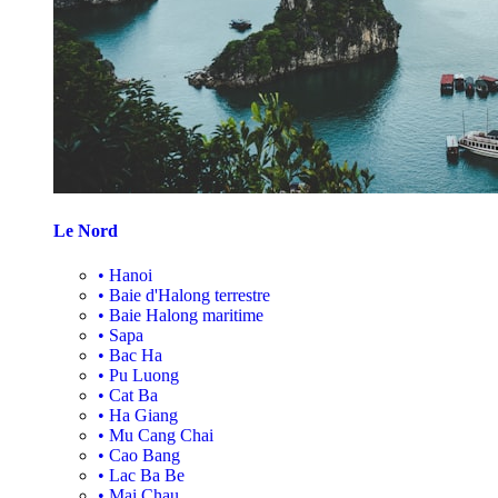
Le Nord
•
Hanoi
•
Baie d'Halong terrestre
•
Baie Halong maritime
•
Sapa
•
Bac Ha
•
Pu Luong
•
Cat Ba
•
Ha Giang
•
Mu Cang Chai
•
Cao Bang
•
Lac Ba Be
•
Mai Chau