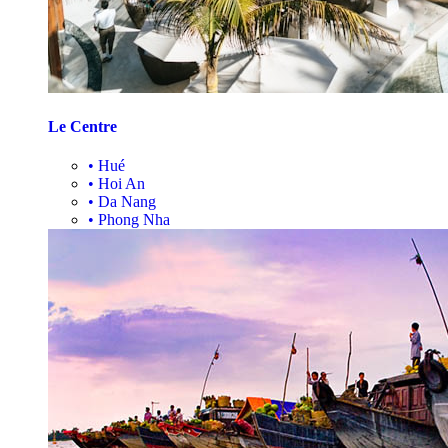
Le Centre
•
Hué
•
Hoi An
•
Da Nang
•
Phong Nha