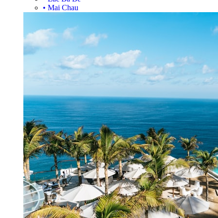
•
Mai Chau