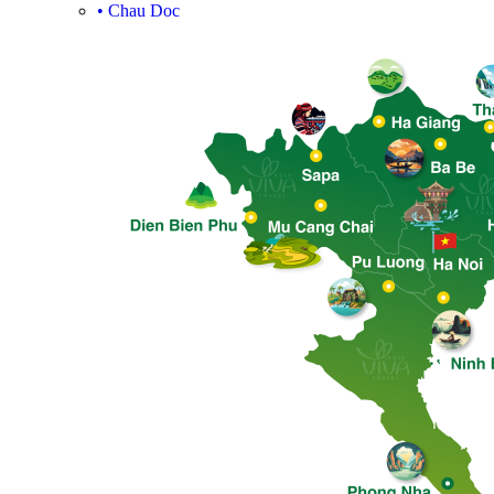
•
Chau Doc