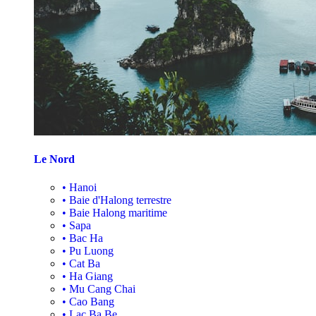
Le Nord
•
Hanoi
•
Baie d'Halong terrestre
•
Baie Halong maritime
•
Sapa
•
Bac Ha
•
Pu Luong
•
Cat Ba
•
Ha Giang
•
Mu Cang Chai
•
Cao Bang
•
Lac Ba Be