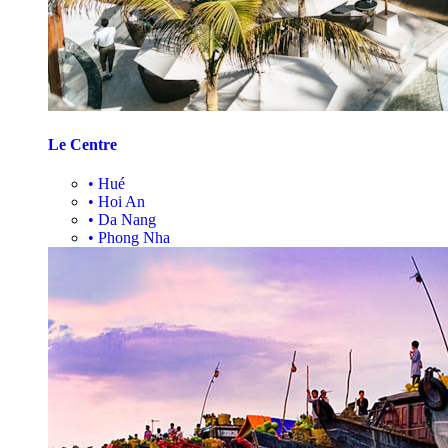
Le Centre
•
Hué
•
Hoi An
•
Da Nang
•
Phong Nha