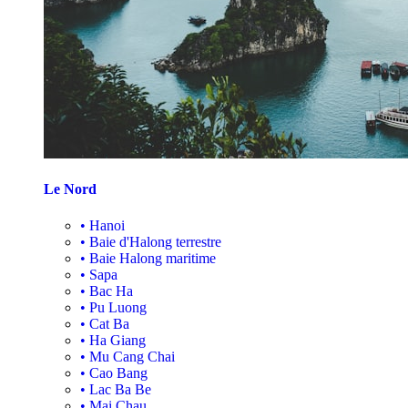
Le Nord
•
Hanoi
•
Baie d'Halong terrestre
•
Baie Halong maritime
•
Sapa
•
Bac Ha
•
Pu Luong
•
Cat Ba
•
Ha Giang
•
Mu Cang Chai
•
Cao Bang
•
Lac Ba Be
•
Mai Chau