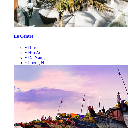
Le Centre
•
Hué
•
Hoi An
•
Da Nang
•
Phong Nha