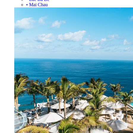
•
Mai Chau