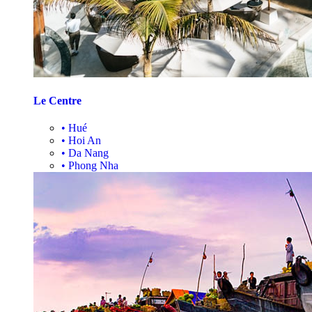
Le Centre
•
Hué
•
Hoi An
•
Da Nang
•
Phong Nha