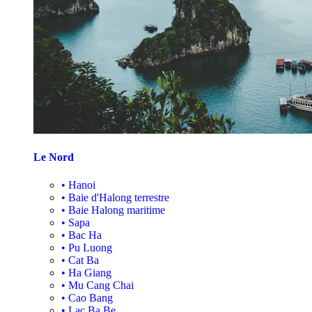
Le Nord
•
Hanoi
•
Baie d'Halong terrestre
•
Baie Halong maritime
•
Sapa
•
Bac Ha
•
Pu Luong
•
Cat Ba
•
Ha Giang
•
Mu Cang Chai
•
Cao Bang
•
Lac Ba Be