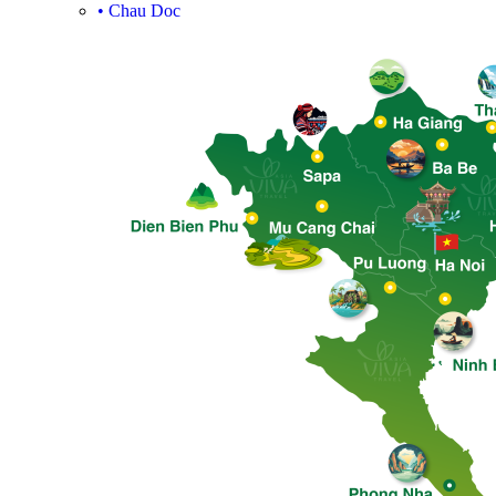
•
Chau Doc