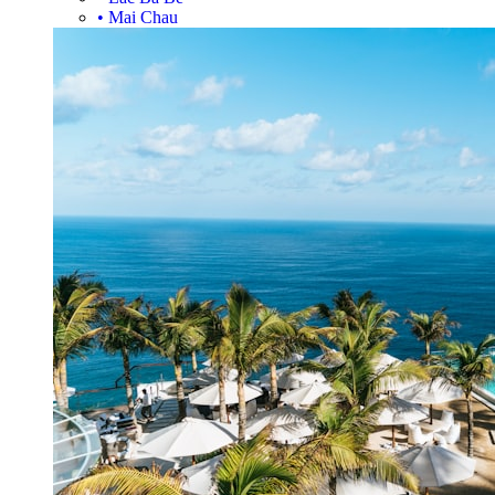
•
Mai Chau