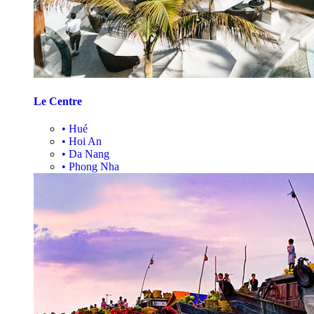
Le Centre
•
Hué
•
Hoi An
•
Da Nang
•
Phong Nha