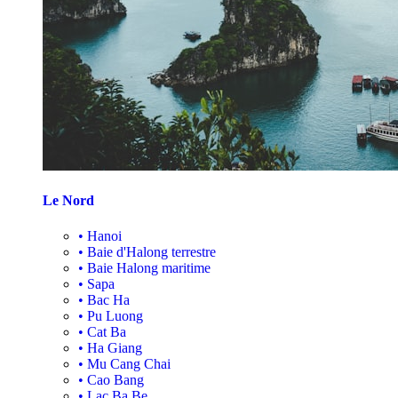
Le Nord
•
Hanoi
•
Baie d'Halong terrestre
•
Baie Halong maritime
•
Sapa
•
Bac Ha
•
Pu Luong
•
Cat Ba
•
Ha Giang
•
Mu Cang Chai
•
Cao Bang
•
Lac Ba Be