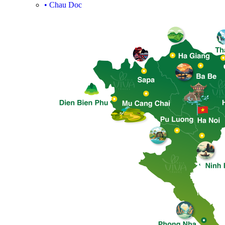
•
Chau Doc