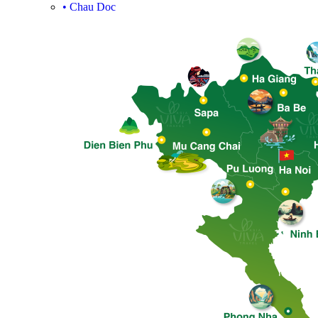
•
Chau Doc