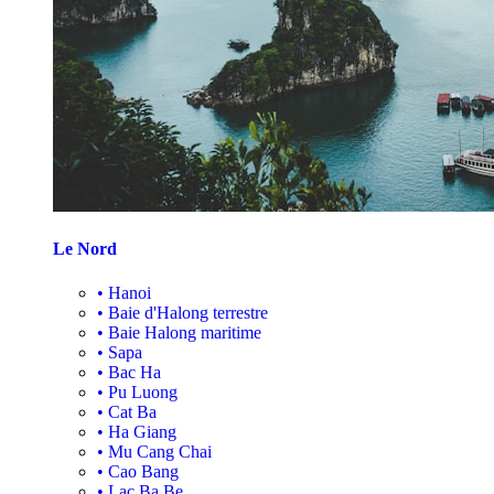
Le Nord
•
Hanoi
•
Baie d'Halong terrestre
•
Baie Halong maritime
•
Sapa
•
Bac Ha
•
Pu Luong
•
Cat Ba
•
Ha Giang
•
Mu Cang Chai
•
Cao Bang
•
Lac Ba Be