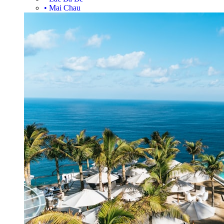
•
Mai Chau