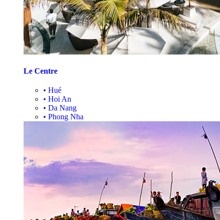
Le Centre
•
Hué
•
Hoi An
•
Da Nang
•
Phong Nha