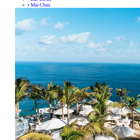
•
Mai Chau