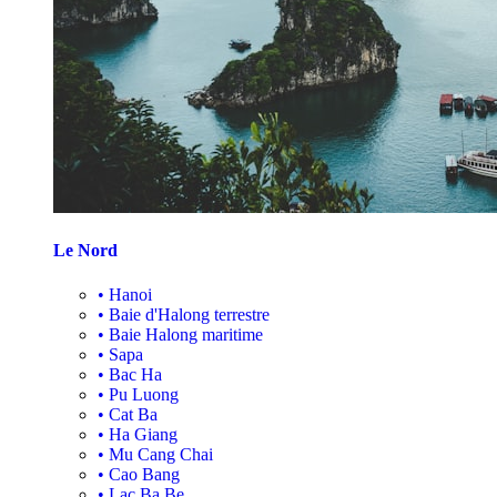
Le Nord
•
Hanoi
•
Baie d'Halong terrestre
•
Baie Halong maritime
•
Sapa
•
Bac Ha
•
Pu Luong
•
Cat Ba
•
Ha Giang
•
Mu Cang Chai
•
Cao Bang
•
Lac Ba Be