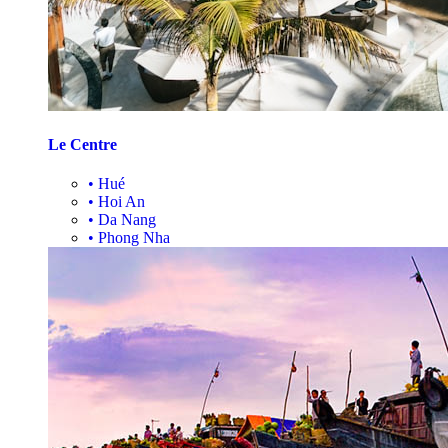
Le Centre
•
Hué
•
Hoi An
•
Da Nang
•
Phong Nha