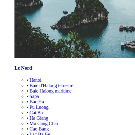
Le Nord
•
Hanoi
•
Baie d'Halong terrestre
•
Baie Halong maritime
•
Sapa
•
Bac Ha
•
Pu Luong
•
Cat Ba
•
Ha Giang
•
Mu Cang Chai
•
Cao Bang
•
Lac Ba Be