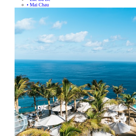
•
Mai Chau