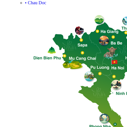
•
Chau Doc