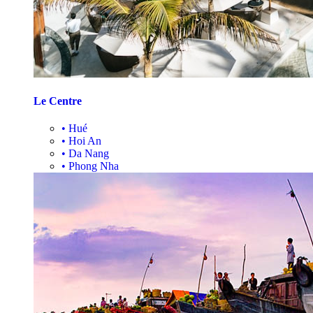
Le Centre
•
Hué
•
Hoi An
•
Da Nang
•
Phong Nha