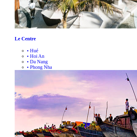
Le Centre
•
Hué
•
Hoi An
•
Da Nang
•
Phong Nha