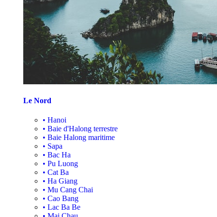
Le Nord
•
Hanoi
•
Baie d'Halong terrestre
•
Baie Halong maritime
•
Sapa
•
Bac Ha
•
Pu Luong
•
Cat Ba
•
Ha Giang
•
Mu Cang Chai
•
Cao Bang
•
Lac Ba Be
•
Mai Chau