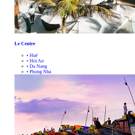
Le Centre
•
Hué
•
Hoi An
•
Da Nang
•
Phong Nha