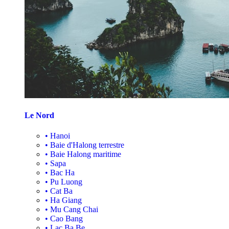
Le Nord
•
Hanoi
•
Baie d'Halong terrestre
•
Baie Halong maritime
•
Sapa
•
Bac Ha
•
Pu Luong
•
Cat Ba
•
Ha Giang
•
Mu Cang Chai
•
Cao Bang
•
Lac Ba Be