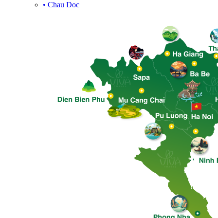
•
Chau Doc