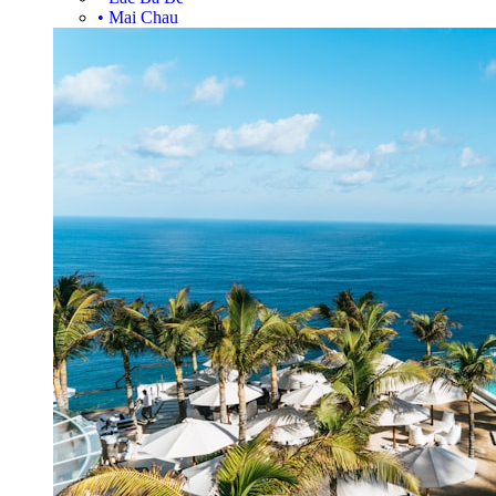
•
Mai Chau