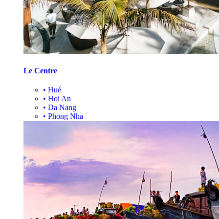
Le Centre
•
Hué
•
Hoi An
•
Da Nang
•
Phong Nha