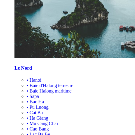
Le Nord
•
Hanoi
•
Baie d'Halong terrestre
•
Baie Halong maritime
•
Sapa
•
Bac Ha
•
Pu Luong
•
Cat Ba
•
Ha Giang
•
Mu Cang Chai
•
Cao Bang
•
Lac Ba Be