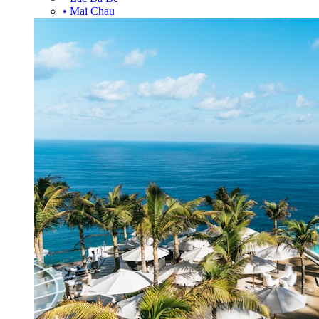
•
Mai Chau