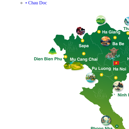
•
Chau Doc