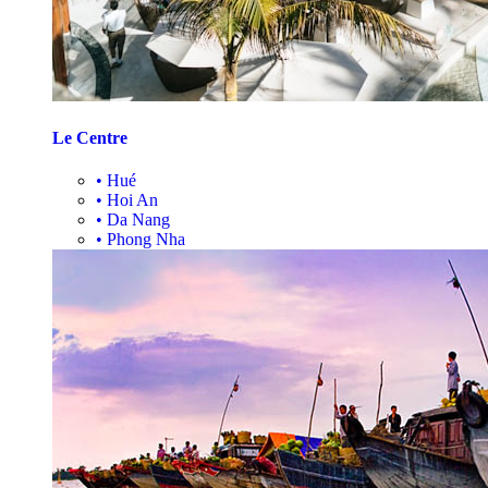
Le Centre
•
Hué
•
Hoi An
•
Da Nang
•
Phong Nha