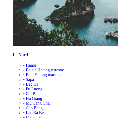
Le Nord
•
Hanoi
•
Baie d'Halong terrestre
•
Baie Halong maritime
•
Sapa
•
Bac Ha
•
Pu Luong
•
Cat Ba
•
Ha Giang
•
Mu Cang Chai
•
Cao Bang
•
Lac Ba Be
•
Mai Chau