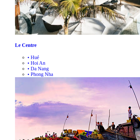
Le Centre
•
Hué
•
Hoi An
•
Da Nang
•
Phong Nha