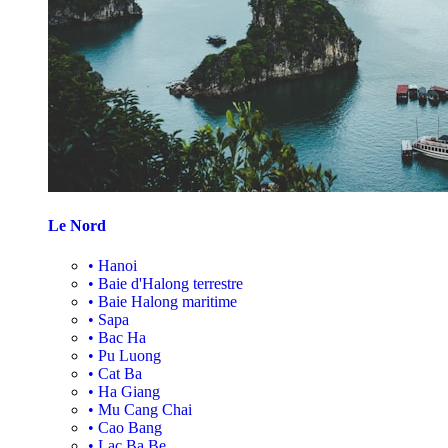
Le Nord
•
Hanoi
•
Baie d'Halong terrestre
•
Baie Halong maritime
•
Sapa
•
Bac Ha
•
Pu Luong
•
Cat Ba
•
Ha Giang
•
Mu Cang Chai
•
Cao Bang
•
Lac Ba Be