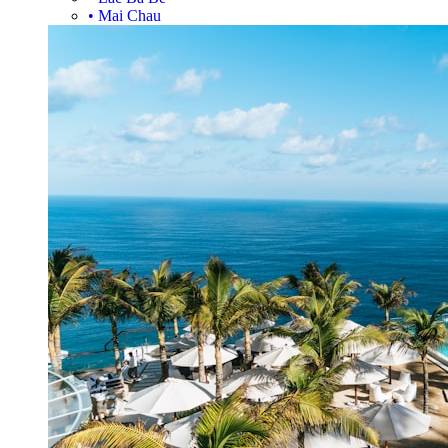
•
Mai Chau