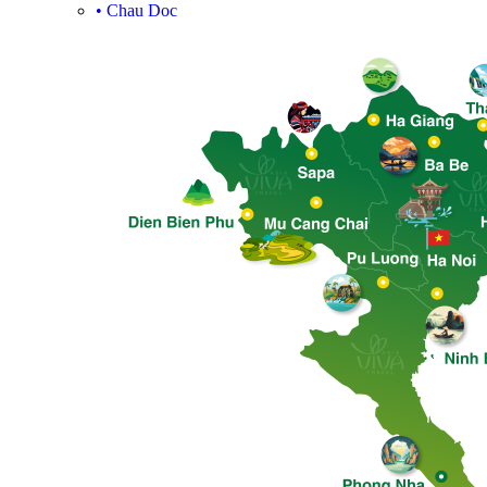
•
Chau Doc