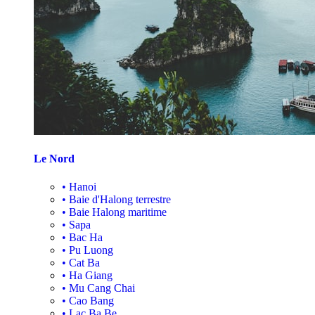
Le Nord
•
Hanoi
•
Baie d'Halong terrestre
•
Baie Halong maritime
•
Sapa
•
Bac Ha
•
Pu Luong
•
Cat Ba
•
Ha Giang
•
Mu Cang Chai
•
Cao Bang
•
Lac Ba Be