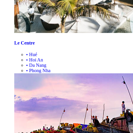
Le Centre
•
Hué
•
Hoi An
•
Da Nang
•
Phong Nha