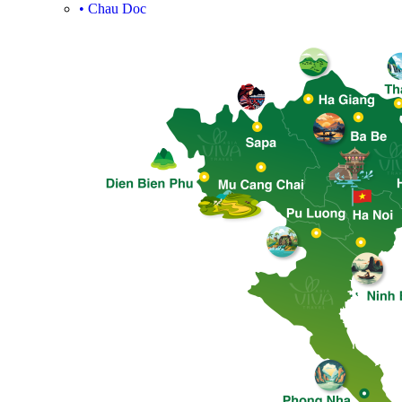
•
Chau Doc