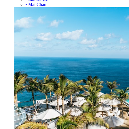
•
Mai Chau