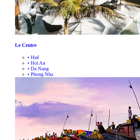
Le Centre
•
Hué
•
Hoi An
•
Da Nang
•
Phong Nha