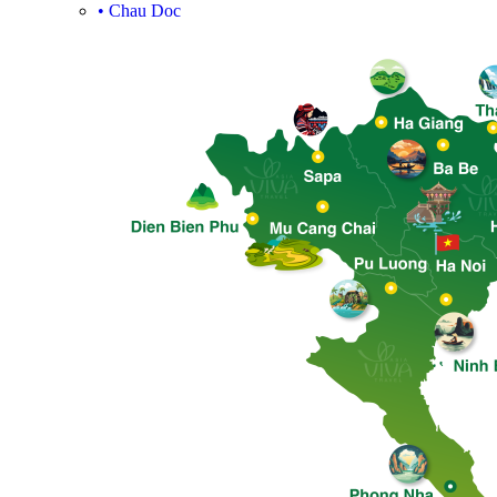
•
Chau Doc