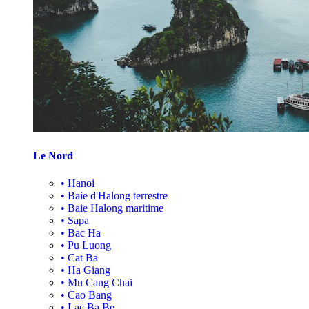
Le Nord
•
Hanoi
•
Baie d'Halong terrestre
•
Baie Halong maritime
•
Sapa
•
Bac Ha
•
Pu Luong
•
Cat Ba
•
Ha Giang
•
Mu Cang Chai
•
Cao Bang
•
Lac Ba Be