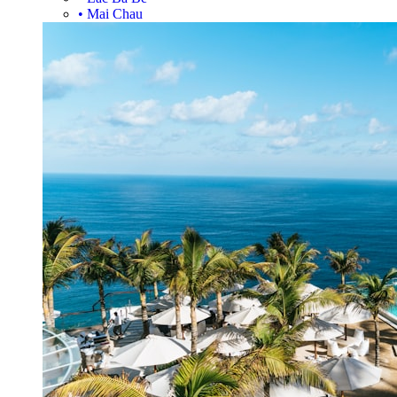
•
Mai Chau