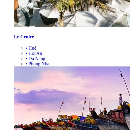
Le Centre
•
Hué
•
Hoi An
•
Da Nang
•
Phong Nha