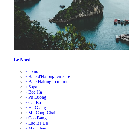
Le Nord
•
Hanoi
•
Baie d'Halong terrestre
•
Baie Halong maritime
•
Sapa
•
Bac Ha
•
Pu Luong
•
Cat Ba
•
Ha Giang
•
Mu Cang Chai
•
Cao Bang
•
Lac Ba Be
•
Mai Chau