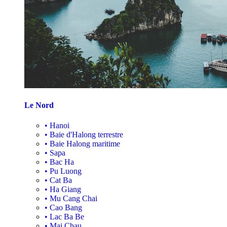
Le Nord
•
Hanoi
•
Baie d'Halong terrestre
•
Baie Halong maritime
•
Sapa
•
Bac Ha
•
Pu Luong
•
Cat Ba
•
Ha Giang
•
Mu Cang Chai
•
Cao Bang
•
Lac Ba Be
•
Mai Chau