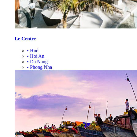
Le Centre
•
Hué
•
Hoi An
•
Da Nang
•
Phong Nha