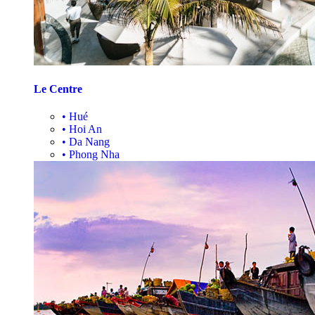
Le Centre
•
Hué
•
Hoi An
•
Da Nang
•
Phong Nha