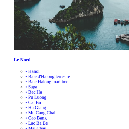
Le Nord
•
Hanoi
•
Baie d'Halong terrestre
•
Baie Halong maritime
•
Sapa
•
Bac Ha
•
Pu Luong
•
Cat Ba
•
Ha Giang
•
Mu Cang Chai
•
Cao Bang
•
Lac Ba Be
•
Mai Chau