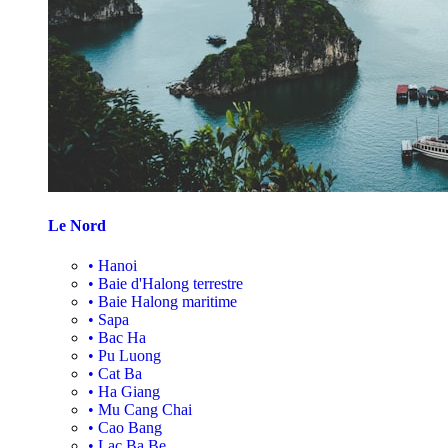
Le Nord
•
Hanoi
•
Baie d'Halong terrestre
•
Baie Halong maritime
•
Sapa
•
Bac Ha
•
Pu Luong
•
Cat Ba
•
Ha Giang
•
Mu Cang Chai
•
Cao Bang
•
Lac Ba Be