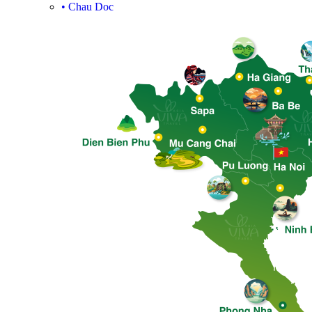
•
Chau Doc