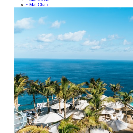
•
Mai Chau