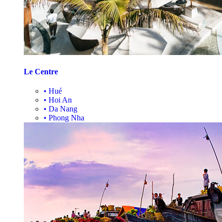
Le Centre
•
Hué
•
Hoi An
•
Da Nang
•
Phong Nha