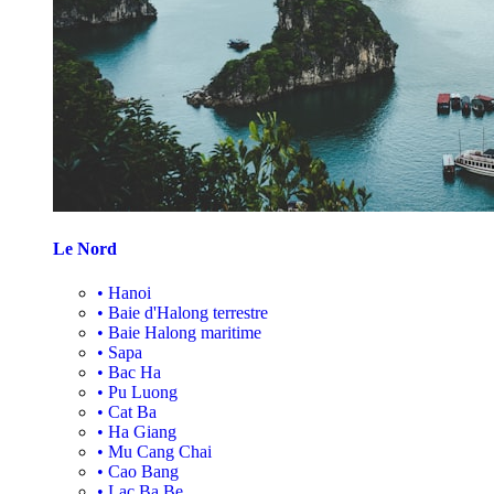
Le Nord
•
Hanoi
•
Baie d'Halong terrestre
•
Baie Halong maritime
•
Sapa
•
Bac Ha
•
Pu Luong
•
Cat Ba
•
Ha Giang
•
Mu Cang Chai
•
Cao Bang
•
Lac Ba Be