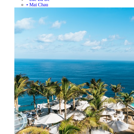
•
Mai Chau