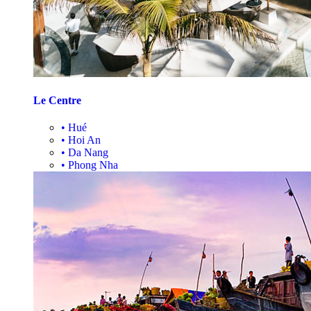
Le Centre
•
Hué
•
Hoi An
•
Da Nang
•
Phong Nha