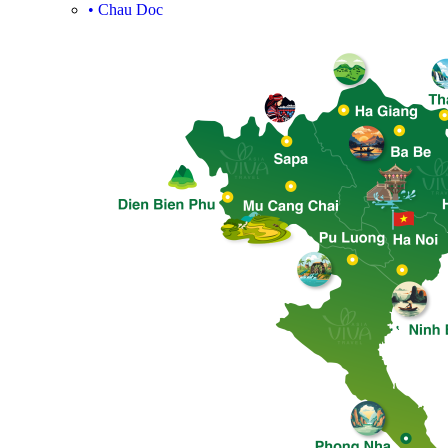
•
Chau Doc