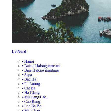
Le Nord
•
Hanoi
•
Baie d'Halong terrestre
•
Baie Halong maritime
•
Sapa
•
Bac Ha
•
Pu Luong
•
Cat Ba
•
Ha Giang
•
Mu Cang Chai
•
Cao Bang
•
Lac Ba Be
•
Mai Chau