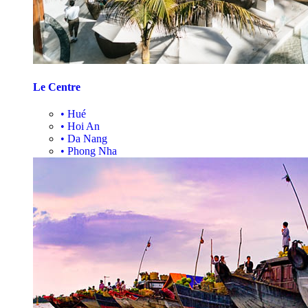
Le Centre
•
Hué
•
Hoi An
•
Da Nang
•
Phong Nha