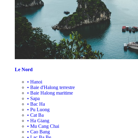
Le Nord
•
Hanoi
•
Baie d'Halong terrestre
•
Baie Halong maritime
•
Sapa
•
Bac Ha
•
Pu Luong
•
Cat Ba
•
Ha Giang
•
Mu Cang Chai
•
Cao Bang
•
Lac Ba Be