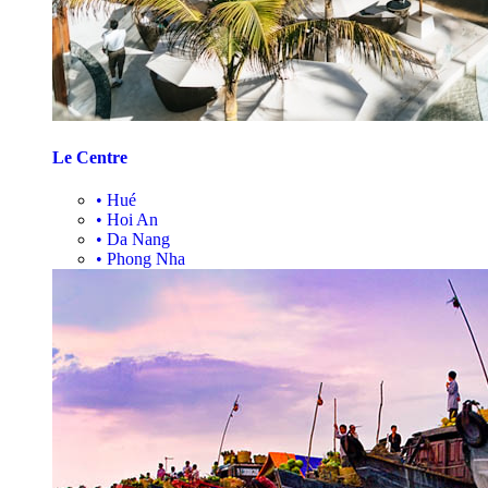
Le Centre
•
Hué
•
Hoi An
•
Da Nang
•
Phong Nha