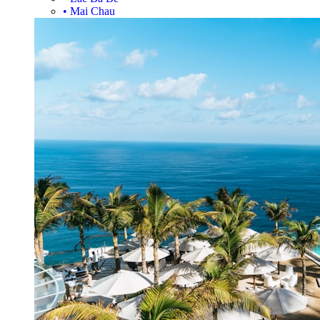
•
Mai Chau