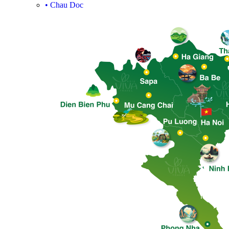
•
Chau Doc