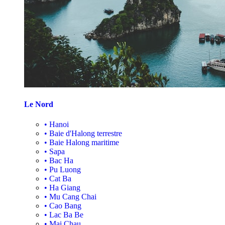
Le Nord
•
Hanoi
•
Baie d'Halong terrestre
•
Baie Halong maritime
•
Sapa
•
Bac Ha
•
Pu Luong
•
Cat Ba
•
Ha Giang
•
Mu Cang Chai
•
Cao Bang
•
Lac Ba Be
•
Mai Chau