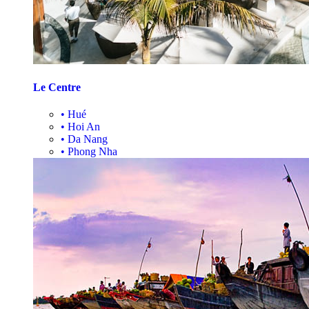
Le Centre
•
Hué
•
Hoi An
•
Da Nang
•
Phong Nha