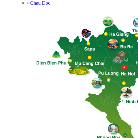
•
Chau Doc