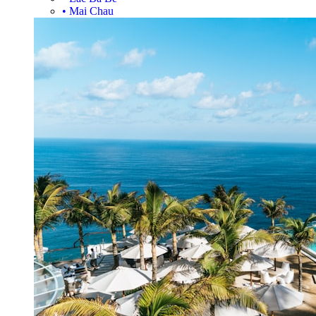
•
Mai Chau