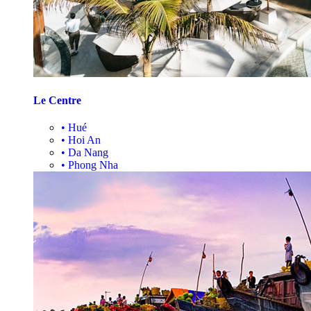
Le Centre
•
Hué
•
Hoi An
•
Da Nang
•
Phong Nha