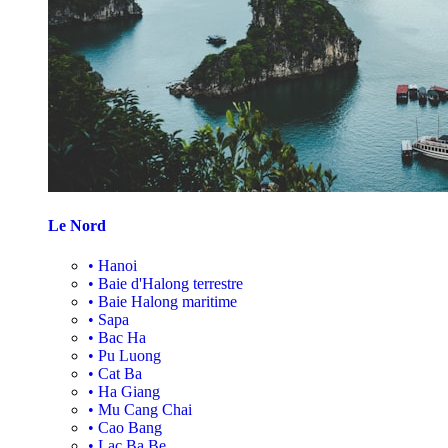
Le Nord
•
Hanoi
•
Baie d'Halong terrestre
•
Baie Halong maritime
•
Sapa
•
Bac Ha
•
Pu Luong
•
Cat Ba
•
Ha Giang
•
Mu Cang Chai
•
Cao Bang
•
Lac Ba Be