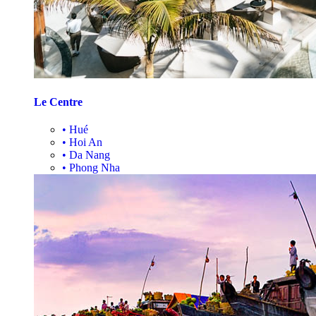
Le Centre
•
Hué
•
Hoi An
•
Da Nang
•
Phong Nha