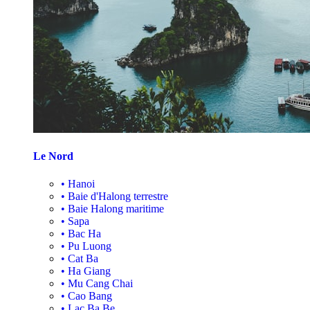
Le Nord
•
Hanoi
•
Baie d'Halong terrestre
•
Baie Halong maritime
•
Sapa
•
Bac Ha
•
Pu Luong
•
Cat Ba
•
Ha Giang
•
Mu Cang Chai
•
Cao Bang
•
Lac Ba Be