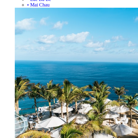
•
Mai Chau