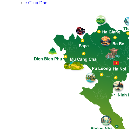
•
Chau Doc