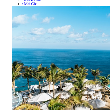
•
Mai Chau