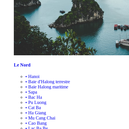
Le Nord
•
Hanoi
•
Baie d'Halong terrestre
•
Baie Halong maritime
•
Sapa
•
Bac Ha
•
Pu Luong
•
Cat Ba
•
Ha Giang
•
Mu Cang Chai
•
Cao Bang
•
Lac Ba Be