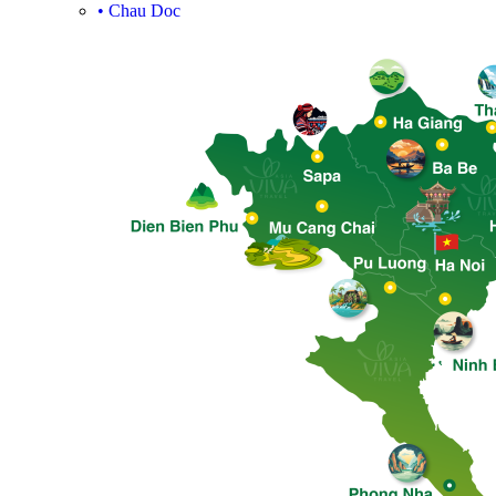
•
Chau Doc