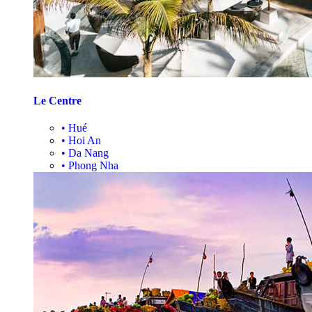
Le Centre
•
Hué
•
Hoi An
•
Da Nang
•
Phong Nha